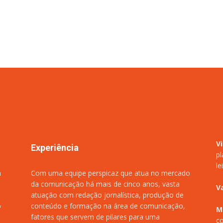
V
Experiência
pl
le
m
Com uma equipe perspicaz que atua no mercado
da comunicação há mais de cinco anos, vasta
V
atuação com redação jornalística, produção de
o
conteúdo e formação na área de comunicação,
M
fatores que servem de pilares para uma
co