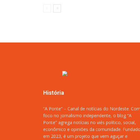
História
“A Ponte” – Canal de notícias do Nordeste. Co
foco no jornalismo independente, o blog “A
Ponte” agrega notícias no viés político, social,
econômico e opiniões da comunidade. Fundad
em 2023, é um projeto que vem aguçar e