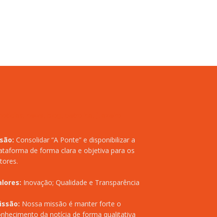
isão:
Consolidar “A Ponte” e disponibilizar a
ataforma de forma clara e objetiva para os
itores.
alores:
Inovação; Qualidade e Transparência
issão:
Nossa missão é manter forte o
nhecimento da notícia de forma qualitativa