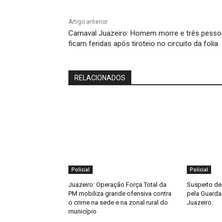
Artigo anterior
Carnaval Juazeiro: Homem morre e três pess
ficam feridas após tiroteio no circuito da folia
RELACIONADOS
Policial
Policial
Juazeiro: Operação Força Total da
Suspeito de 
PM mobiliza grande ofensiva contra
pela Guarda 
o crime na sede e na zonal rural do
Juazeiro.
município