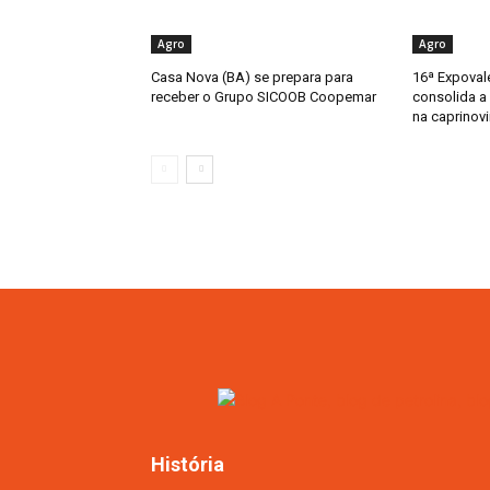
Agro
Agro
Casa Nova (BA) se prepara para
16ª Expoval
receber o Grupo SICOOB Coopemar
consolida a
na caprinovi
História