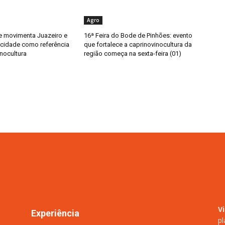
Agro
e movimenta Juazeiro e
16ª Feira do Bode de Pinhões: evento
 cidade como referência
que fortalece a caprinovinocultura da
nocultura
região começa na sexta-feira (01)
V
Experiência
pl