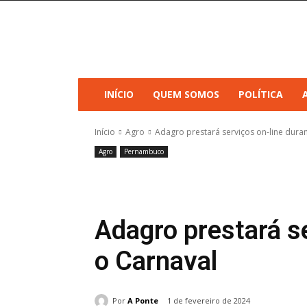
INÍCIO
QUEM SOMOS
POLÍTICA
Início
Agro
Adagro prestará serviços on-line dura
Agro
Pernambuco
Adagro prestará s
o Carnaval
Por
A Ponte
1 de fevereiro de 2024