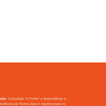
isão:
Consolidar “A Ponte” e disponibilizar a
ataforma de forma clara e objetiva para os