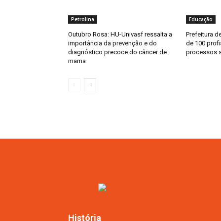
Petrolina
Educação
Outubro Rosa: HU-Univasf ressalta a
Prefeitura d
importância da prevenção e do
de 100 prof
diagnóstico precoce do câncer de
processos s
mama
História