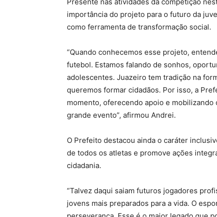
Presente nas atividades da competição nesta 
importância do projeto para o futuro da juv
como ferramenta de transformação social.
“Quando conhecemos esse projeto, entende
futebol. Estamos falando de sonhos, oportu
adolescentes. Juazeiro tem tradição na fo
queremos formar cidadãos. Por isso, a Prefe
momento, oferecendo apoio e mobilizando d
grande evento”, afirmou Andrei.
O Prefeito destacou ainda o caráter inclusi
de todos os atletas e promove ações integra
cidadania.
“Talvez daqui saiam futuros jogadores profi
jovens mais preparados para a vida. O espor
perseverança. Esse é o maior legado que p