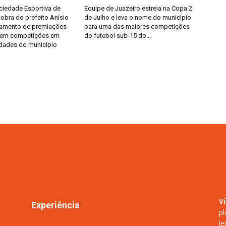
ciedade Esportiva de
Equipe de Juazeiro estreia na Copa 2
obra do prefeito Anísio
de Julho e leva o nome do município
gamento de premiações
para uma das maiores competições
 em competições em
do futebol sub-15 do...
idades do município
V
Experiência
pl
le