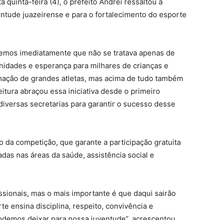
quinta-feira (4), o prefeito Andrei ressaltou a
entude juazeirense e para o fortalecimento do esporte
mos imediatamente que não se tratava apenas de
nidades e esperança para milhares de crianças e
rmação de grandes atletas, mas acima de tudo também
itura abraçou essa iniciativa desde o primeiro
iversas secretarias para garantir o sucesso desse
vo da competição, que garante a participação gratuita
das nas áreas da saúde, assistência social e
ssionais, mas o mais importante é que daqui sairão
te ensina disciplina, respeito, convivência e
odemos deixar para nossa juventude”, acrescentou.