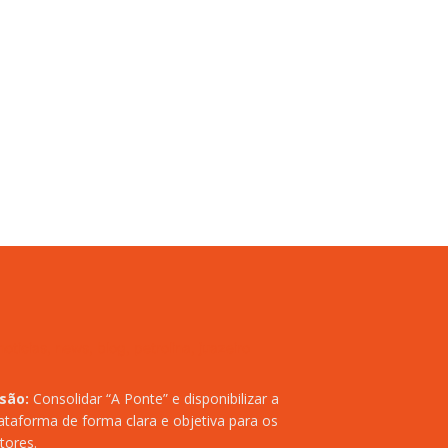
isão:
Consolidar “A Ponte” e disponibilizar a
ataforma de forma clara e objetiva para os
itores.