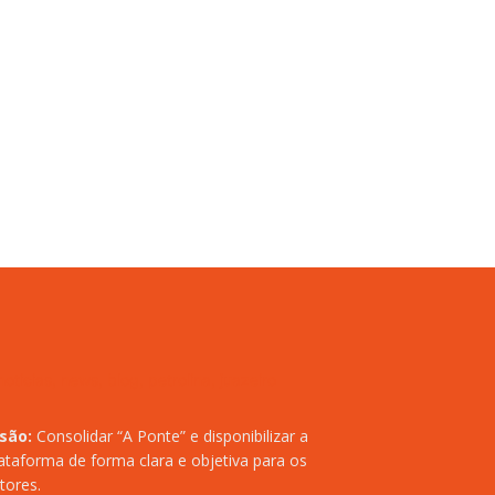
isão:
Consolidar “A Ponte” e disponibilizar a
ataforma de forma clara e objetiva para os
itores.