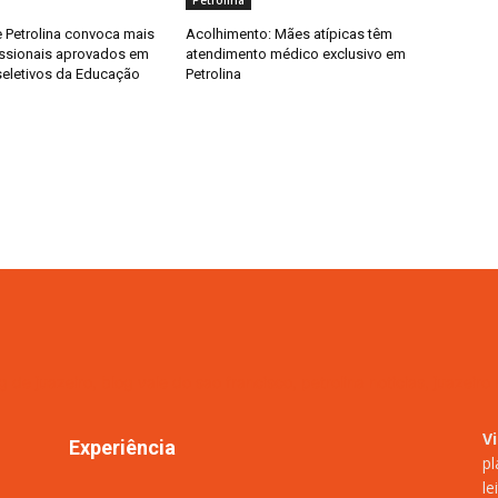
Petrolina
e Petrolina convoca mais
Acolhimento: Mães atípicas têm
issionais aprovados em
atendimento médico exclusivo em
eletivos da Educação
Petrolina
V
Experiência
pl
le