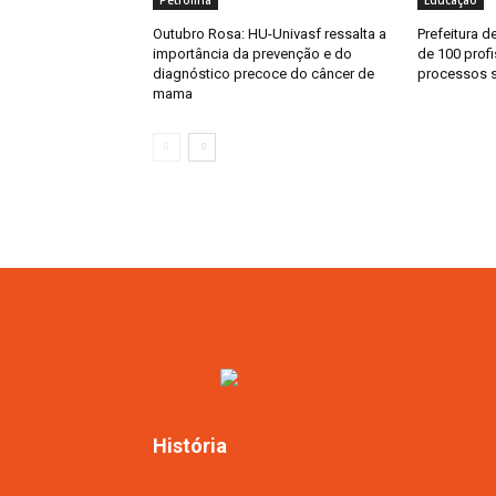
Petrolina
Educação
Outubro Rosa: HU-Univasf ressalta a
Prefeitura d
importância da prevenção e do
de 100 prof
diagnóstico precoce do câncer de
processos s
mama
História