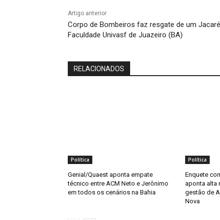
Artigo anterior
Corpo de Bombeiros faz resgate de um Jacaré
Faculdade Univasf de Juazeiro (BA)
RELACIONADOS
Política
Política
Genial/Quaest aponta empate
Enquete com
técnico entre ACM Neto e Jerônimo
aponta alta 
em todos os cenários na Bahia
gestão de A
Nova