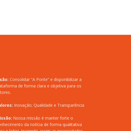
isão:
Consolidar “A Ponte” e disponibilizar a
ataforma de forma clara e objetiva para os
itores.
alores:
Inovação; Qualidade e Transparência
issão:
Nossa missão é manter forte o
nhecimento da notícia de forma qualitativa
ra o leitor, trazendo assim as necessidades