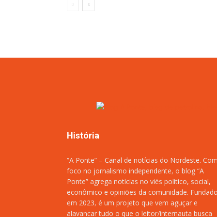
História
“A Ponte” – Canal de notícias do Nordeste. Co
foco no jornalismo independente, o blog “A
Ponte” agrega notícias no viés político, social,
econômico e opiniões da comunidade. Fundad
em 2023, é um projeto que vem aguçar e
alavancar tudo o que o leitor/internauta busca