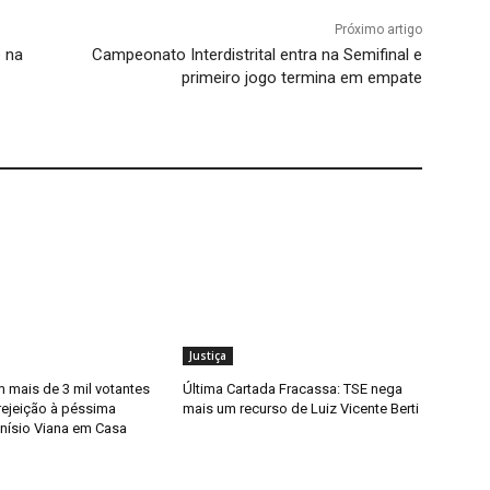
Próximo artigo
 na
Campeonato Interdistrital entra na Semifinal e
primeiro jogo termina em empate
Justiça
 mais de 3 mil votantes
Última Cartada Fracassa: TSE nega
rejeição à péssima
mais um recurso de Luiz Vicente Berti
nísio Viana em Casa