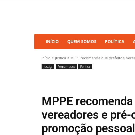
INÍCIO
QUEM SOMOS
POLÍTICA
Início
Justiça
MPPE recomenda que prefeitos, verea
Justiça
Pernambuco
Política
MPPE recomenda q
vereadores e pré-
promoção pessoal