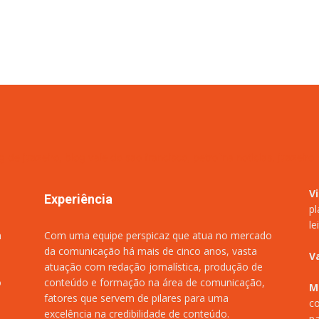
V
Experiência
pl
le
m
Com uma equipe perspicaz que atua no mercado
da comunicação há mais de cinco anos, vasta
V
atuação com redação jornalística, produção de
o
conteúdo e formação na área de comunicação,
M
fatores que servem de pilares para uma
co
excelência na credibilidade de conteúdo.
pa