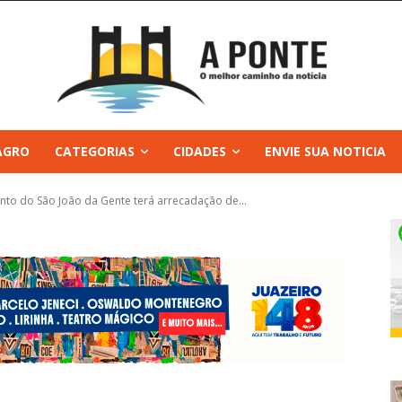
AGRO
CATEGORIAS
CIDADES
ENVIE SUA NOTICIA
nto do São João da Gente terá arrecadação de...