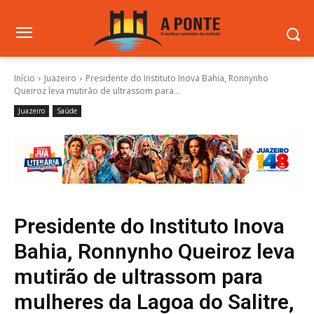
Início
Juazeiro
Presidente do Instituto Inova Bahia, Ronnynho
Queiroz leva mutirão de ultrassom para...
Juazeiro
Saúde
Presidente do Instituto Inova
Bahia, Ronnynho Queiroz leva
mutirão de ultrassom para
mulheres da Lagoa do Salitre,