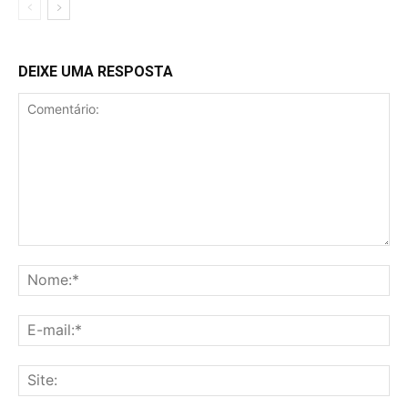
DEIXE UMA RESPOSTA
Comentário:
No
E-
mai
Sit