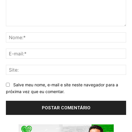
Comentário:
No
E-
mai
Sit
Salve meu nome, e-mail e site neste navegador para a
próxima vez que eu comentar.