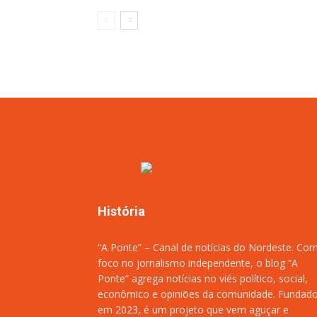
História
“A Ponte” – Canal de notícias do Nordeste. Co
foco no jornalismo independente, o blog “A
Ponte” agrega notícias no viés político, social,
econômico e opiniões da comunidade. Fundad
em 2023, é um projeto que vem aguçar e