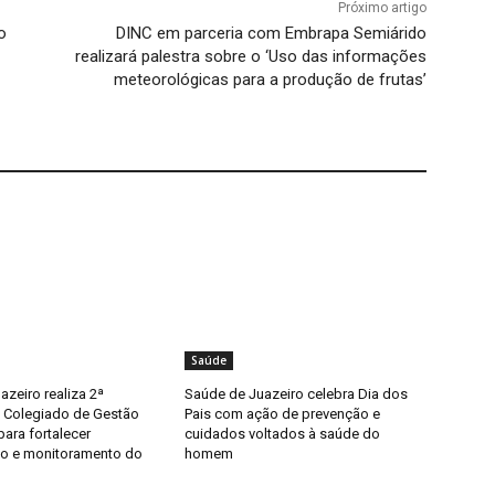
Próximo artigo
o
DINC em parceria com Embrapa Semiárido
realizará palestra sobre o ‘Uso das informações
meteorológicas para a produção de frutas’
Saúde
zeiro realiza 2ª
Saúde de Juazeiro celebra Dia dos
 Colegiado de Gestão
Pais com ação de prevenção e
para fortalecer
cuidados voltados à saúde do
o e monitoramento do
homem