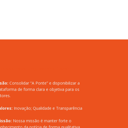
isão:
Consolidar “A Ponte” e disponibilizar a
ataforma de forma clara e objetiva para os
itores.
alores:
Inovação; Qualidade e Transparência
issão:
Nossa missão é manter forte o
nhecimento da notícia de forma qualitativa