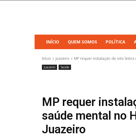
INÍCIO
QUEM SOMOS
POLÍTICA
Início
Juazeiro
MP requer instalação de oito leitos
Juazeiro
Saúde
MP requer instalaç
saúde mental no H
Juazeiro