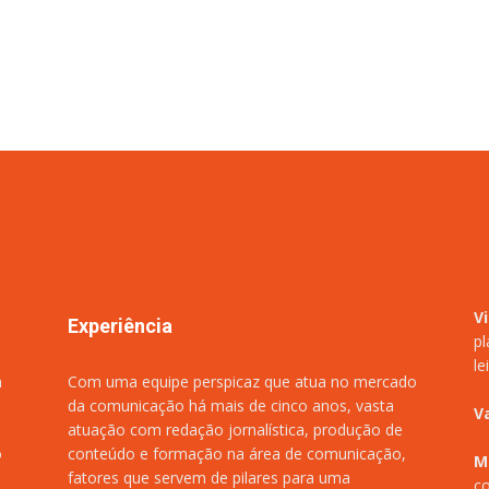
V
Experiência
pl
le
m
Com uma equipe perspicaz que atua no mercado
da comunicação há mais de cinco anos, vasta
V
atuação com redação jornalística, produção de
o
conteúdo e formação na área de comunicação,
M
fatores que servem de pilares para uma
co