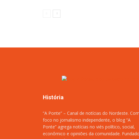
História
“A Ponte” – Canal de notícias do Nordeste. Co
foco no jornalismo independente, o blog “A
Ponte” agrega notícias no viés político, social,
econômico e opiniões da comunidade. Fundad