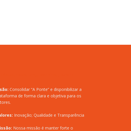
isão:
Consolidar “A Ponte” e disponibilizar a
ataforma de forma clara e objetiva para os
itores.
alores:
Inovação; Qualidade e Transparência
issão:
Nossa missão é manter forte o