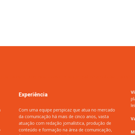
V
Experiência
pl
le
m
Com uma equipe perspicaz que atua no mercado
da comunicação há mais de cinco anos, vasta
V
atuação com redação jornalística, produção de
o
conteúdo e formação na área de comunicação,
M