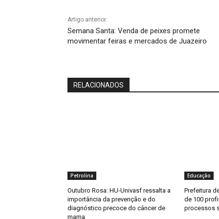
Artigo anterior
Semana Santa: Venda de peixes promete
movimentar feiras e mercados de Juazeiro
RELACIONADOS
Petrolina
Educação
Outubro Rosa: HU-Univasf ressalta a
Prefeitura d
importância da prevenção e do
de 100 prof
diagnóstico precoce do câncer de
processos s
mama