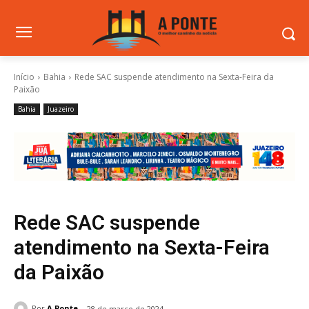
Início
Bahia
Rede SAC suspende atendimento na Sexta-Feira da
Paixão
Bahia
Juazeiro
Rede SAC suspende
atendimento na Sexta-Feira
da Paixão
Por
A Ponte
28 de março de 2024